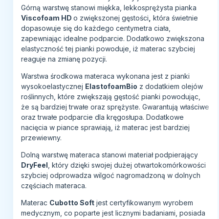
Górną warstwę stanowi miękka, lekkosprężysta pianka
Viscofoam HD
o zwiększonej gęstości
,
która świetnie
dopasowuje się do każdego centymetra ciała,
zapewniając idealne podparcie. Dodatkowo zwiększona
elastyczność tej pianki powoduje, iż materac szybciej
reaguje na zmianę pozycji.
Warstwa środkowa materaca wykonana jest z pianki
wysokoelastycznej
ElastofoamBio
z dodatkiem olejów
roślinnych, które zwiększają gęstość pianki powodując,
że są bardziej trwałe oraz sprężyste. Gwarantują właściwe
oraz trwałe podparcie dla kręgosłupa. Dodatkowe
nacięcia w piance sprawiają, iż materac jest bardziej
przewiewny.
Dolną warstwę materaca stanowi materiał podpierający
DryFeel
, który dzięki swojej dużej otwartokomórkowości
szybciej odprowadza wilgoć nagromadzoną w dolnych
częściach materaca.
Materac
Cubotto Soft
jest certyfikowanym wyrobem
medycznym, co poparte jest licznymi badaniami, posiada