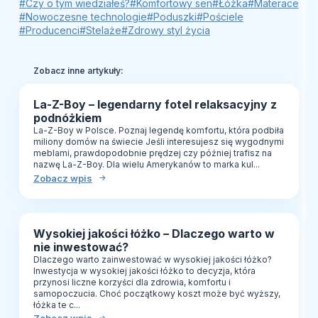
#Czy o tym wiedziałeś?
#Komfortowy sen
#Łóżka
#Materace
#Nowoczesne technologie
#Poduszki
#Pościele
#Producenci
#Stelaże
#Zdrowy styl życia
Zobacz inne artykuły:
La-Z-Boy – legendarny fotel relaksacyjny z
podnóżkiem
La-Z-Boy w Polsce. Poznaj legendę komfortu, która podbiła
miliony domów na świecie Jeśli interesujesz się wygodnymi
meblami, prawdopodobnie prędzej czy później trafisz na
nazwę La-Z-Boy. Dla wielu Amerykanów to marka kul...
Zobacz wpis
Wysokiej jakości łóżko – Dlaczego warto w
nie inwestować?
Dlaczego warto zainwestować w wysokiej jakości łóżko?
Inwestycja w wysokiej jakości łóżko to decyzja, która
przynosi liczne korzyści dla zdrowia, komfortu i
samopoczucia. Choć początkowy koszt może być wyższy,
łóżka te c...